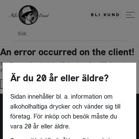
BLI KUND
Sök
An error occurred on the client!
TypeError: c(...).stringify(...).replaceAll is not a 
function
Är du 20 år eller äldre?
Try again
Sidan innehåller bl. a. information om
alkoholhaltiga drycker och vänder sig till
företag. För inköp och besök måste du
vara 20 år eller äldre.
KONTAKT
NILS OSCAR