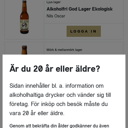
Ljus lager
Alkoholfri God Lager Ekologisk
Nils Oscar
LOGGA IN
Mörk & mellanmörk lager
Alkoholfri Kalasjulöl
Nils Oscar
Är du 20 år eller äldre?
LOGGA IN
Sidan innehåller bl. a. information om
alkoholhaltiga drycker och vänder sig till
Ale
företag. För inköp och besök måste du
Alkoholfri Påsköl
Nils Oscar
vara 20 år eller äldre.
Genom att bekräfta din ålder godkänner du även
LOGGA IN