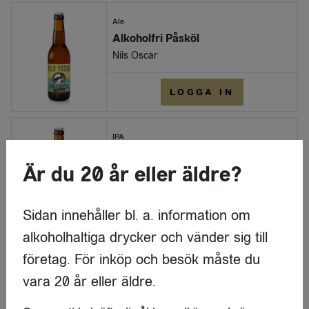
Ale
Alkoholfri Påsköl
Nils Oscar
LOGGA IN
IPA
India Ale (Glutenfri)
Är du 20 år eller äldre?
Nils Oscar
LOGGA IN
Sidan innehåller bl. a. information om
alkoholhaltiga drycker och vänder sig till
IPA
företag. För inköp och besök måste du
India Ale IPA Glutenfri
vara 20 år eller äldre.
Nils Oscar